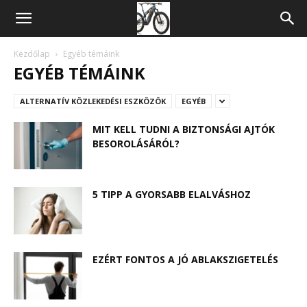
Kerékpár,
sport
Kezdőlap
Egyéb témáink
EGYÉB TÉMÁINK
blog
ALTERNATÍV KÖZLEKEDÉSI ESZKÖZÖK
EGYÉB
MIT KELL TUDNI A BIZTONSÁGI AJTÓK
BESOROLÁSÁRÓL?
5 TIPP A GYORSABB ELALVÁSHOZ
EZÉRT FONTOS A JÓ ABLAKSZIGETELÉS