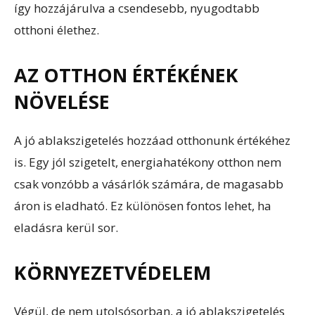
így hozzájárulva a csendesebb, nyugodtabb
otthoni élethez.
AZ OTTHON ÉRTÉKÉNEK
NÖVELÉSE
A jó ablakszigetelés hozzáad otthonunk értékéhez
is. Egy jól szigetelt, energiahatékony otthon nem
csak vonzóbb a vásárlók számára, de magasabb
áron is eladható. Ez különösen fontos lehet, ha
eladásra kerül sor.
KÖRNYEZETVÉDELEM
Végül, de nem utolsósorban, a jó ablakszigetelés