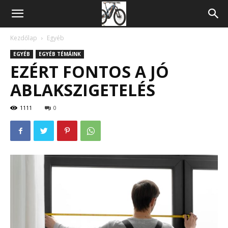
Kerékpár,
sport
Kezdőlap
Egyéb
EGYÉB
EGYÉB TÉMÁINK
blog
EZÉRT FONTOS A JÓ
ABLAKSZIGETELÉS
1111
0