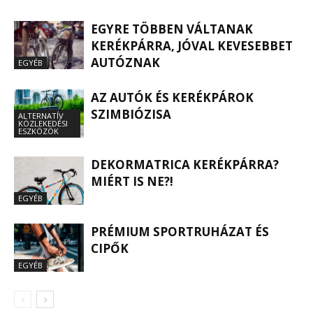
EGYRE TÖBBEN VÁLTANAK
KERÉKPÁRRA, JÓVAL KEVESEBBET
AUTÓZNAK
EGYÉB
AZ AUTÓK ÉS KERÉKPÁROK
SZIMBIÓZISA
ALTERNATÍV
KÖZLEKEDÉSI
ESZKÖZÖK
DEKORMATRICA KERÉKPÁRRA?
MIÉRT IS NE?!
EGYÉB
PRÉMIUM SPORTRUHÁZAT ÉS
CIPŐK
EGYÉB