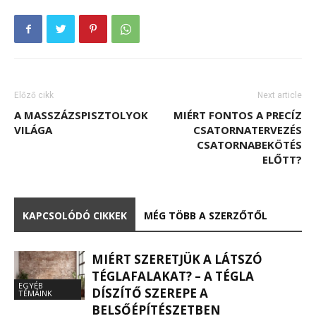
Előző cikk
Next article
A MASSZÁZSPISZTOLYOK
MIÉRT FONTOS A PRECÍZ
VILÁGA
CSATORNATERVEZÉS
CSATORNABEKÖTÉS
ELŐTT?
KAPCSOLÓDÓ CIKKEK
MÉG TÖBB A SZERZŐTŐL
MIÉRT SZERETJÜK A LÁTSZÓ
TÉGLAFALAKAT? – A TÉGLA
EGYÉB
DÍSZÍTŐ SZEREPE A
TÉMÁINK
BELSŐÉPÍTÉSZETBEN