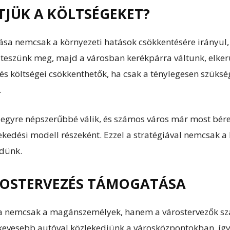
JÜK A KÖLTSÉGEKET?
ása nemcsak a környezeti hatások csökkentésére irányul,
 teszünk meg, majd a városban kerékpárra váltunk, elker
 költségei csökkenthetők, ha csak a ténylegesen szüksége
.
egyre népszerűbbé válik, és számos város már most bére
lekedési modell részeként. Ezzel a stratégiával nemcsak a
dünk.
ROSTERVEZÉS TÁMOGATÁSA
a nemcsak a magánszemélyek, hanem a várostervezők szá
evesebb autóval közlekedjünk a városközpontokban, így 