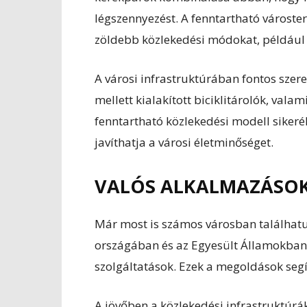
légszennyezést. A fenntartható városte
zöldebb közlekedési módokat, például 
A városi infrastruktúrában fontos szer
mellett kialakított biciklitárolók, va
fenntartható közlekedési modell sikeréh
javíthatja a városi életminőséget.
VALÓS ALKALMAZÁSOK 
Már most is számos városban találhat
országában és az Egyesült Államokban 
szolgáltatások. Ezek a megoldások segít
A jövőben a közlekedési infrastruktúr