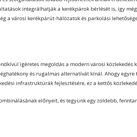
ltatások integrálhatják a kerékpárok bérlését is, így mé
ég a városi kerékpárút-hálózatok és parkolási lehetősége
ndkívül ígéretes megoldás a modern városi közlekedés k
séghatékony és rugalmas alternatívát kínál. Ahogy egyre 
kedési infrastruktúrák fejlesztésére, ez a kettős közleke
ombinálásának előnyeit, és tegyünk egy zöldebb, fenntar