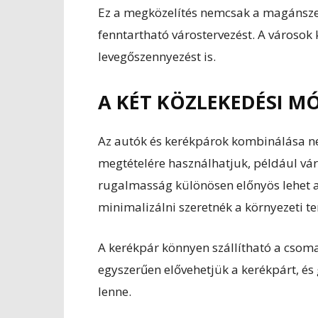
Ez a megközelítés nemcsak a magánszem
fenntartható várostervezést. A városok
levegőszennyezést is.
A KÉT KÖZLEKEDÉSI 
Az autók és kerékpárok kombinálása n
megtételére használhatjuk, például vár
rugalmasság különösen előnyös lehet a 
minimalizálni szeretnék a környezeti ter
A kerékpár könnyen szállítható a csoma
egyszerűen elővehetjük a kerékpárt, és
lenne.