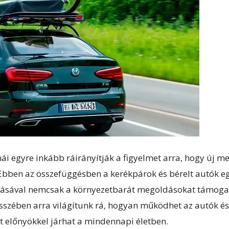
i egyre inkább ráirányítják a figyelmet arra, hogy új m
Ebben az összefüggésben a kerékpárok és bérelt autók eg
lásával nemcsak a környezetbarát megoldásokat támogat
 esszében arra világítunk rá, hogyan működhet az autók 
t előnyökkel járhat a mindennapi életben.