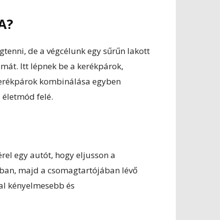
A?
tenni, de a végcélunk egy sűrűn lakott
át. Itt lépnek be a kerékpárok,
 kerékpárok kombinálása egyben
 életmód felé.
rel egy autót, hogy eljusson a
zban, majd a csomagtartójában lévő
kal kényelmesebb és