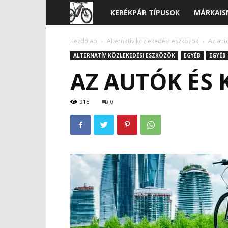
Kerékpár,
KERÉKPÁR TÍPUSOK
MÁRKAIS
sport
Kezdőlap
Alternatív közlekedési eszközök
Az aut
ALTERNATÍV KÖZLEKEDÉSI ESZKÖZÖK
EGYÉB
EGYÉB
blog
AZ AUTÓK ÉS 
915
0