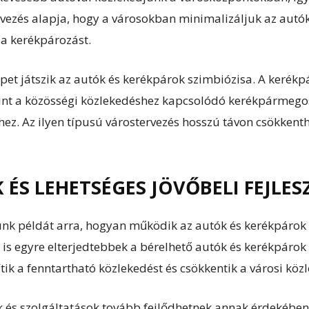
rvezés alapja, hogy a városokban minimalizáljuk az autók
a kerékpározást.
epet játszik az autók és kerékpárok szimbiózisa. A kerékp
lamint a közösségi közlekedéshez kapcsolódó kerékpármeg
ez. Az ilyen típusú várostervezés hosszú távon csökkenth
ÉS LEHETSÉGES JÖVŐBELI FEJLES
unk példát arra, hogyan működik az autók és kerékpáro
is egyre elterjedtebbek a bérelhető autók és kerékpáro
ik a fenntartható közlekedést és csökkentik a városi közl
ák és szolgáltatások tovább fejlődhetnek annak érdekébe