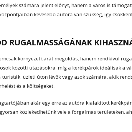
élyek számára jelent előnyt, hanem a város is támogatj
 központjaiban kevesebb autóra van szükség, így csökken
MÓD RUGALMASSÁGÁNAK KIHASZN
emcsak környezetbarát megoldás, hanem rendkívül rugal
osok közötti utazásokra, míg a kerékpárok ideálisak a vá
turisták, üzleti úton lévők vagy azok számára, akik rends
helést és a költségeket.
gtartójában akár egy erre az autóra kialakított kerékpárt
 gyorsan közlekedhetünk vele a forgalmas területeken, ah