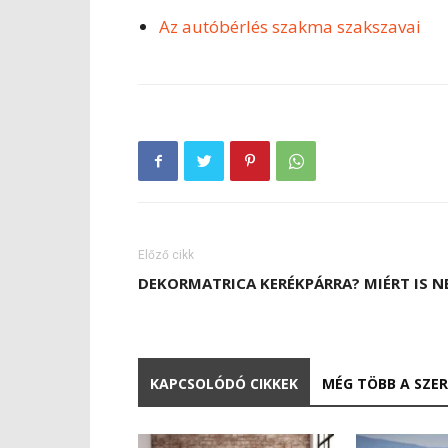
Az autóbérlés szakma szakszavai
Előző cikk
DEKORMATRICA KERÉKPÁRRA? MIÉRT IS NE
KAPCSOLÓDÓ CIKKEK
MÉG TÖBB A SZE