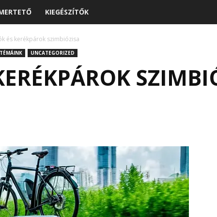
MERTETŐ
KIEGÉSZÍTŐK
ók és kerékpárok szimbiózisa
 TÉMÁINK
UNCATEGORIZED
KERÉKPÁROK SZIMBI