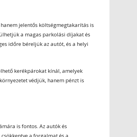
 hanem jelentős költségmegtakarítás is
ülhetjük a magas parkolási díjakat és
s időre béreljük az autót, és a helyi
lhető kerékpárokat kínál, amelyek
 környezetet védjük, hanem pénzt is
mára is fontos. Az autók és
csökkentve a forgalmat és a