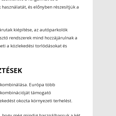
 használatát, és előnyben részesítjük a
árutak kiépítése, az autóparkolók
osztó rendszerek mind hozzájárulnak a
eti a közlekedési torlódásokat és
ZTÉSEK
k kombinálása. Európa több
k kombinációját támogató
ekedést okozta környezeti terhelést.
n, hogy még mindig használhassuk a két