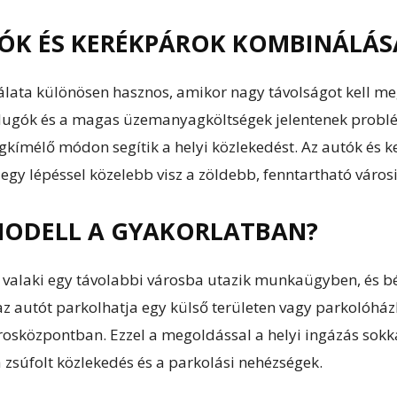
TÓK ÉS KERÉKPÁROK KOMBINÁLÁS
lata különösen hasznos, amikor nagy távolságot kell meg
 dugók és a magas üzemanyagköltségek jelentenek problém
gkímélő módon segítik a helyi közlekedést. Az autók és
egy lépéssel közelebb visz a zöldebb, fenntartható városi
ODELL A GYAKORLATBAN?
l valaki egy távolabbi városba utazik munkaügyben, és bé
az autót parkolhatja egy külső területen vagy parkolóhá
árosközpontban. Ezzel a megoldással a helyi ingázás sok
 zsúfolt közlekedés és a parkolási nehézségek.