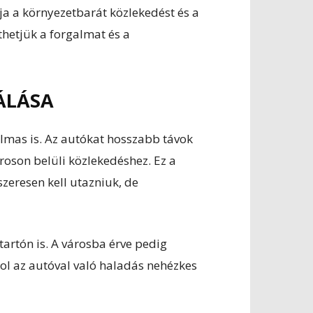
a a környezetbarát közlekedést és a
thetjük a forgalmat és a
ÁLÁSA
mas is. Az autókat hosszabb távok
roson belüli közlekedéshez. Ez a
zeresen kell utazniuk, de
artón is. A városba érve pedig
ol az autóval való haladás nehézkes