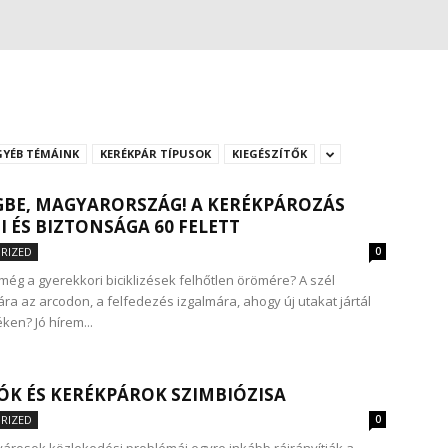
GYÉB TÉMÁINK
KERÉKPÁR TÍPUSOK
KIEGÉSZÍTŐK
BE, MAGYARORSZÁG! A KERÉKPÁROZÁS
 ÉS BIZTONSÁGA 60 FELETT
RIZED
0
még a gyerekkori biciklizések felhőtlen örömére? A szél
ra az arcodon, a felfedezés izgalmára, ahogy új utakat jártál
ken? Jó hírem...
ÓK ÉS KERÉKPÁROK SZIMBIÓZISA
RIZED
0