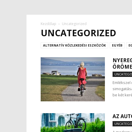
Kezdőlap
Uncategorized
UNCATEGORIZED
ALTERNATÍV KÖZLEKEDÉSI ESZKÖZÖK
EGYÉB
E
NYEREG
ÖRÖMEI
UNCATEGO
Emlékszel 
simogatásá
be két keré
AZ AUT
UNCATEGO