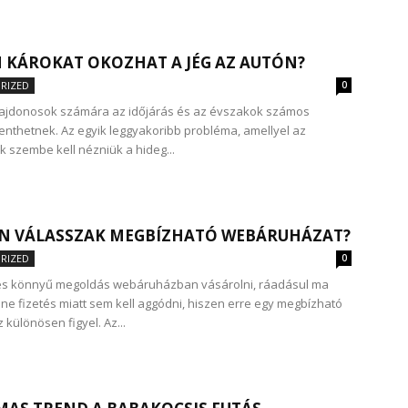
 KÁROKAT OKOZHAT A JÉG AZ AUTÓN?
RIZED
0
lajdonosok számára az időjárás és az évszakok számos
elenthetnek. Az egyik leggyakoribb probléma, amellyel az
 szembe kell nézniük a hideg...
N VÁLASSZAK MEGBÍZHATÓ WEBÁRUHÁZAT?
RIZED
0
 és könnyű megoldás webáruházban vásárolni, ráadásul ma
ine fizetés miatt sem kell aggódni, hiszen erre egy megbízható
különösen figyel. Az...