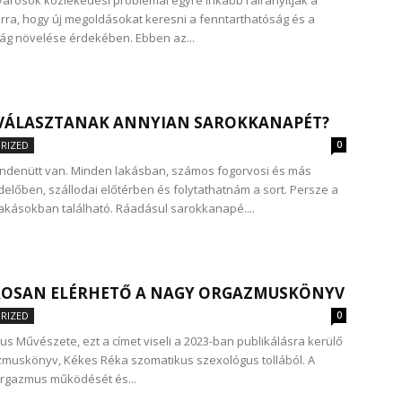
árosok közlekedési problémái egyre inkább ráirányítják a
arra, hogy új megoldásokat keresni a fenntarthatóság és a
g növelése érdekében. Ebben az...
 VÁLASZTANAK ANNYIAN SAROKKANAPÉT?
RIZED
0
ndenütt van. Minden lakásban, számos fogorvosi és más
lőben, szállodai előtérben és folytathatnám a sort. Persze a
lakásokban található. Ráadásul sarokkanapé....
OSAN ELÉRHETŐ A NAGY ORGAZMUSKÖNYV
RIZED
0
s Művészete, ezt a címet viseli a 2023-ban publikálásra kerülő
muskönyv, Kékes Réka szomatikus szexológus tollából. A
orgazmus működését és...