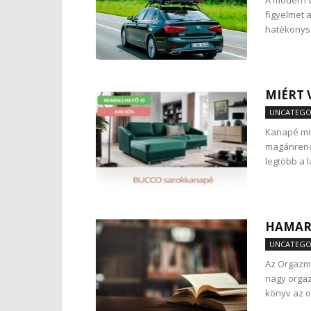
A modern v
figyelmet 
hatékonysá
MIÉRT
UNCATEGO
Kanapé mi
magánrende
legtöbb a 
HAMAR
UNCATEGO
Az Orgazmu
nagy orgaz
könyv az 