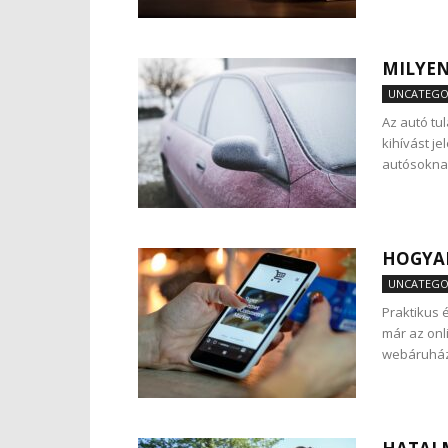
MILYEN
UNCATEGO
Az autó tu
kihívást j
autósoknak
HOGYA
UNCATEGO
Praktikus
már az onl
webáruház 