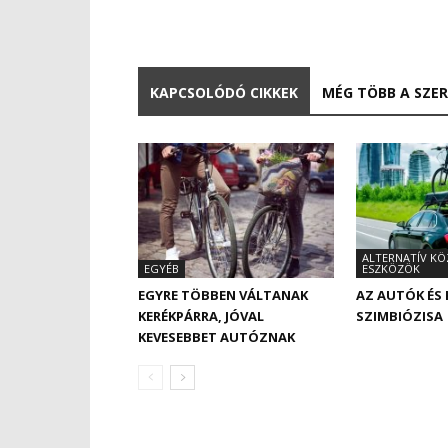
KAPCSOLÓDÓ CIKKEK
MÉG TÖBB A SZE
ALTERNATÍV KÖ
EGYÉB
ESZKÖZÖK
EGYRE TÖBBEN VÁLTANAK
AZ AUTÓK ÉS
KERÉKPÁRRA, JÓVAL
SZIMBIÓZISA
KEVESEBBET AUTÓZNAK