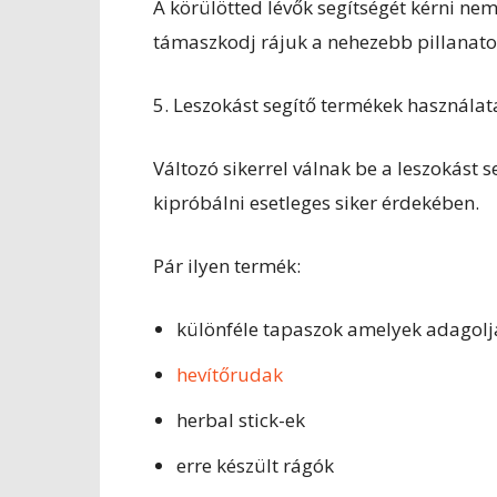
A körülötted lévők segítségét kérni nem
támaszkodj rájuk a nehezebb pillanat
5. Leszokást segítő termékek használat
Változó sikerrel válnak be a leszokás
kipróbálni esetleges siker érdekében.
Pár ilyen termék:
különféle tapaszok amelyek adagoljá
hevítőrudak
herbal stick-ek
erre készült rágók