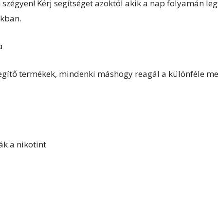
 szégyen! Kérj segítséget azoktól akik a nap folyamán le
okban.
a
t segítő termékek, mindenki máshogy reagál a különféle 
k a nikotint