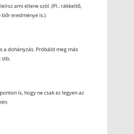
rsz ami ellene szól. (Pl.: rákkeltő,
b bőr eredménye is.)
dás a dohányzás. Próbáld meg más
 stb.
 ponton is, hogy ne csak ez legyen az
zén.