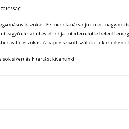
kozatosság
megvonásos leszokás. Ezt nem tanácsoljuk mert nagyon ki
kni vágyó elcsábul és eldobja minden előtte beleült ener
en való leszokás. A napi elszívott szálak időközönkénti f
 sok sikert és kitartást kívánunk!