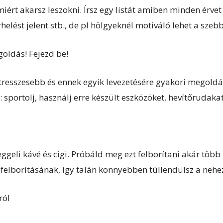
t akarsz leszokni. Írsz egy listát amiben minden érvet leí
lést jelent stb., de pl hölgyeknél motiváló lehet a szeb
goldás! Fejezd be!
 stresszesebb és ennek egyik levezetésére gyakori megol
: sportolj, használj erre készült eszközöket, hevítőrudakat
eggeli kávé és cigi. Próbáld meg ezt felborítani akár több
 felborításának, így talán könnyebben túllendülsz a nehe
ról