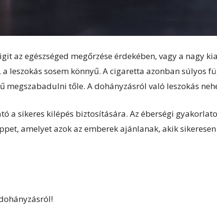
igit az egészséged megőrzése érdekében, vagy a nagy ki
a leszokás sosem könnyű. A cigaretta azonban súlyos füg
 megszabadulni tőle. A dohányzásról való leszokás nehéz
ó a sikeres kilépés biztosítására. Az éberségi gyakorlat
ppet, amelyet azok az emberek ajánlanak, akik sikeresen
 dohányzásról!