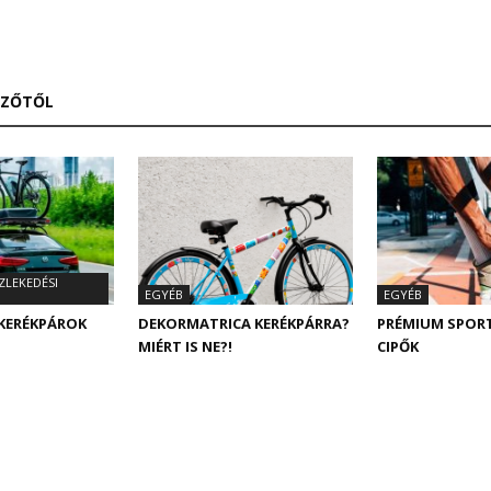
RZŐTŐL
ZLEKEDÉSI
EGYÉB
EGYÉB
 KERÉKPÁROK
DEKORMATRICA KERÉKPÁRRA?
PRÉMIUM SPOR
MIÉRT IS NE?!
CIPŐK