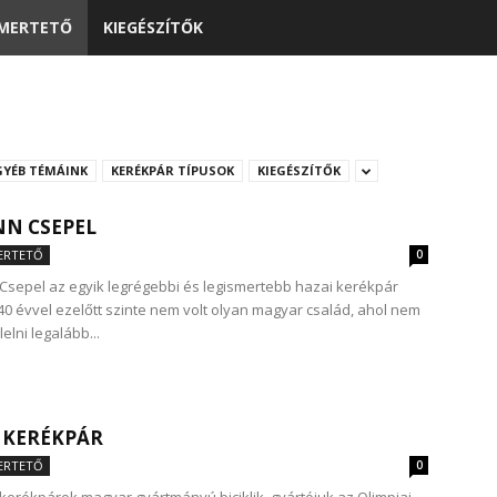
MERTETŐ
KIEGÉSZÍTŐK
GYÉB TÉMÁINK
KERÉKPÁR TÍPUSOK
KIEGÉSZÍTŐK
N CSEPEL
ERTETŐ
0
Csepel az egyik legrégebbi és legismertebb hazai kerékpár
40 évvel ezelőtt szinte nem volt olyan magyar család, ahol nem
lelni legalább...
 KERÉKPÁR
ERTETŐ
0