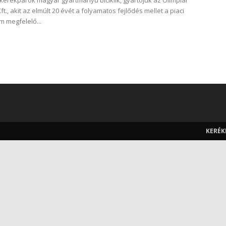
erékpárok magyar gyártmányú biciklik, gyártójuk az Olimpiai
t., akit az elmúlt 20 évét a folyamatos fejlődés mellet a piaci
 megfelelő...
KERÉK