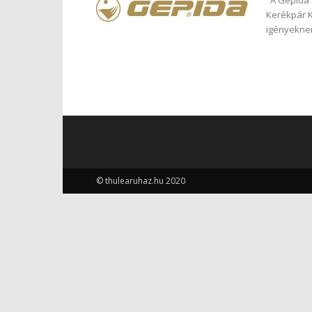
A Gepida k
Kerékpár Kf
igényeknem
© thulearuhaz.hu 2020