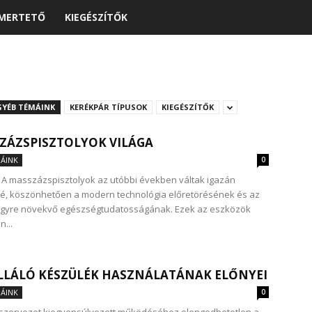
MERTETŐ
KIEGÉSZÍTŐK
GYÉB TÉMÁINK
KERÉKPÁR TÍPUSOK
KIEGÉSZÍTŐK
ZÁZSPISZTOLYOK VILÁGA
ÁINK
0
A masszázspisztolyok az utóbbi években váltak igazán
é, köszönhetően a modern technológia előretörésének és az
gyre növekvő egészségtudatosságának. Ezek az eszközök
...
LLÁLÓ KÉSZÜLÉK HASZNÁLATÁNAK ELŐNYEI
ÁINK
0