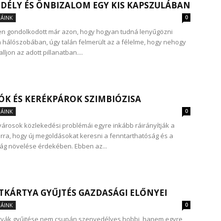
DÉLY ÉS ÖNBIZALOM EGY KIS KAPSZULÁBAN
ÁINK
0
n gondolkodott már azon, hogy hogyan tudná lenyűgözni
 hálószobában, úgy talán felmerült az a félelme, hogy nehogy
lljon az adott pillanatban....
ÓK ÉS KERÉKPÁROK SZIMBIÓZISA
ÁINK
0
árosok közlekedési problémái egyre inkább ráirányítják a
arra, hogy új megoldásokat keresni a fenntarthatóság és a
g növelése érdekében. Ebben az...
TKÁRTYA GYŰJTÉS GAZDASÁGI ELŐNYEI
ÁINK
0
rtyák gyűjtése nem csupán szenvedélyes hobbi, hanem egyre