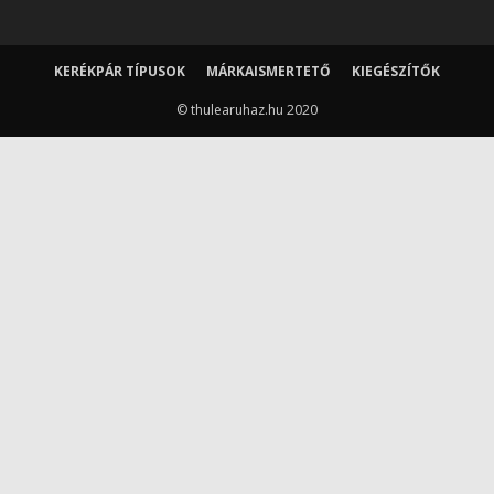
KERÉKPÁR TÍPUSOK
MÁRKAISMERTETŐ
KIEGÉSZÍTŐK
© thulearuhaz.hu 2020