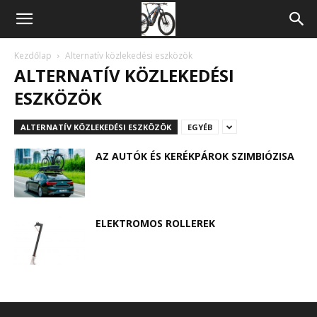
Kerékpár,
sport
Kezdőlap
Alternatív közlekedési eszközök
ALTERNATÍV KÖZLEKEDÉSI
blog
ESZKÖZÖK
ALTERNATÍV KÖZLEKEDÉSI ESZKÖZÖK
EGYÉB
AZ AUTÓK ÉS KERÉKPÁROK SZIMBIÓZISA
ELEKTROMOS ROLLEREK